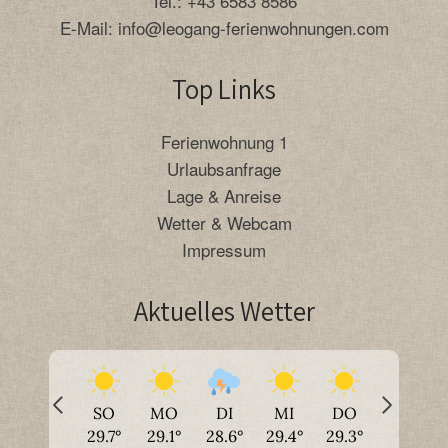
Tel.:
+43 6583 8586
E-Mail:
info@leogang-ferienwohnungen.com
Top Links
Ferienwohnung 1
Urlaubsanfrage
Lage & Anreise
Wetter & Webcam
Impressum
Aktuelles Wetter
SO
MO
DI
MI
DO
29.7
°
29.1
°
28.6
°
29.4
°
29.3
°