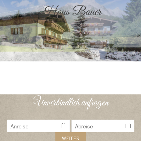
Skip to main content
Leogang Ferienwohnung Urlaub 6514
Leogang Winter Ferienwohnung Urlaub 5
Leogang Ferienwohnung Urlaub 0017
Leogang Winter Ferienwohnung Url
Wandern C LOLIN 2
Leogang Ferienwohnung Unte
Skifahren C Lolin
Leogang Ferienwohnung
Leogang Ferienwohn
Saalfelden Wan
Leogang Fer
Unverbindlich anfragen
WEITER